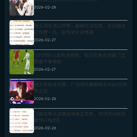
2026-02-28
瑞士羽毛球公开赛：巅峰对决在即，圣坛组合
对阵贾一凡／张殊贤女双争霸
2026-02-27
“切尔西1-0击败埃弗顿，若日尼奥点球破门戈
弗雷不幸受伤”
2026-02-27
恒大老板成关键，广州球队解散疑云与80亿债
务之谜
2026-02-26
【英超黑马逆袭战保级生死局，市场风向标显
露惊人暗示】
2026-02-26