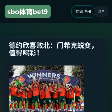
立即注册
菜单
德约欣喜败北：门希克蜕变，
值得喝彩！