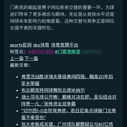
门希克的崛起是男子网坛新老交替的重要一环，为球
迷们带来了更多悬念与期待。无论是从竞技水平还是
网球未来影响力的角度看，这种交替与竞争正是网坛
长盛不衰的关键所在。
sports官网
sbo体育
体育竞猜平台
标签云：
#德约欣喜败
#门希克蜕变
#值得喝彩
上一篇
下一篇
最新文章：
弗里茨战胜泽瑞夫晋级美网四强，瞄准20年后
家乡荣耀
布云朝克特网球赛败北德米纳尔
瑞士羽毛球公开赛：巅峰对决在即，圣坛组合对
阵贾一凡／张殊贤女双争霸
“切尔西1-0击败埃弗顿，若日尼奥点球破门戈弗
雷不幸受伤”
恒大老板成关键，广州球队解散疑云与80亿债