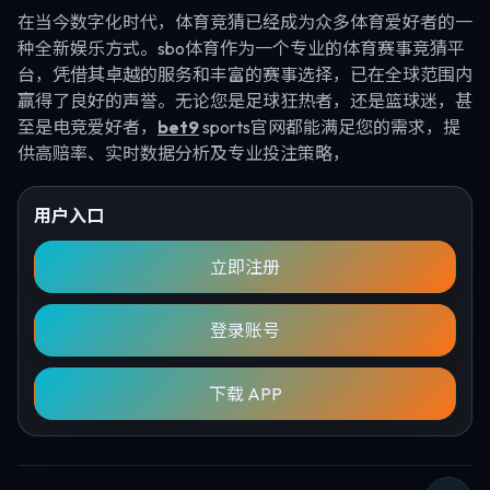
在当今数字化时代，体育竞猜已经成为众多体育爱好者的一
种全新娱乐方式。sbo体育作为一个专业的体育赛事竞猜平
台，凭借其卓越的服务和丰富的赛事选择，已在全球范围内
赢得了良好的声誉。无论您是足球狂热者，还是篮球迷，甚
至是电竞爱好者，
bet9
sports官网都能满足您的需求，提
供高赔率、实时数据分析及专业投注策略，
用户入口
立即注册
登录账号
下载 APP