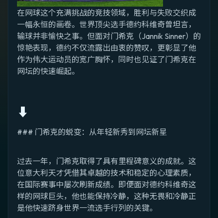
在网球这个充满挑战的竞技领域，胜利与失败交织成
一幅永恒的画卷。世界顶尖选手德约科维奇曾坦言，
输球并非愉快之事。但面对门希克（Jannik Sinner）的
惊艳表现，德约不仅流露出由衷的赞叹，更彰显了他
作为伟大运动员的宽广胸怀，同时也见证了门希克在
网坛的快速崛起。
⬇️
### 门希克的蜕变：从年轻新秀到网坛新星
过去一年，门希克取得了具有里程碑意义的成就。这
位意大利天才凭借其卓越的技术和稳定的心理素质，
在国际赛事中屡次刷新成绩。即便面对德约科维奇这
样的网球巨头，他也能保持冷静，这种无畏和冷静正
是他快速跻身世界一流选手行列的关键。