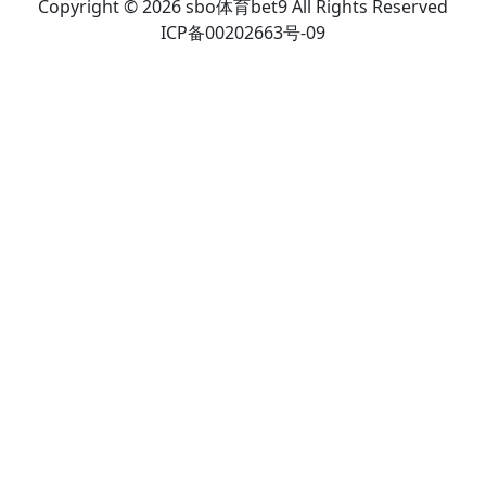
Copyright © 2026 sbo体育bet9 All Rights Reserved
ICP备00202663号-09