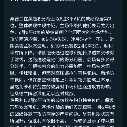
桑德兰在英超积分榜上以8胜9平6负的成绩稳居第11
位，整体表现中规中矩。主场作战的他们表现尤为出
色，6胜5平0负的战绩证明了他们强大的主场优势。
攻防两端均衡，18进球9失球，净胜球9个。不过，近
期桑德兰状态波动，近10场比赛仅2胜5平3负，胜利
率有所下降。球队擅长通过控球和短传渗透来突破对
手防线，边路进攻是他们的得分利器。前场有多名得
分好手，但把握机会的能力还需加强。中场技术细
腻，传球精准，但面对高压逼抢时容易犯错。后场防
守稳固，但在高空球和阻止对手进攻方面略显不足。
虽然扎卡和特劳雷的缺席对中场和边路进攻有影响，
但桑德兰阵容深度足以应对挑战。
伯恩利以3胜6平14负的成绩排在积分榜第19位，保级
形势岌岌可危。客场作战的他们表现糟糕，1胜2平8负
的战绩暴露了攻防两端的严重问题。尽管近期状态有
所回升，但胜利率依旧不高，平局较多显示了球队的