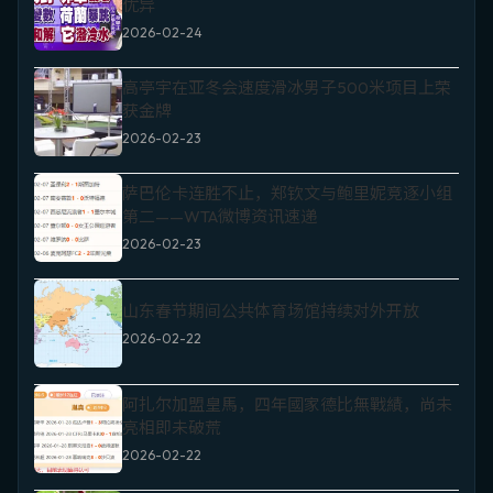
优异
2026-02-24
高亭宇在亚冬会速度滑冰男子500米项目上荣
获金牌
2026-02-23
萨巴伦卡连胜不止，郑钦文与鲍里妮竞逐小组
第二——WTA微博资讯速递
2026-02-23
山东春节期间公共体育场馆持续对外开放
2026-02-22
阿扎尔加盟皇馬，四年國家德比無戰績，尚未
亮相即未破荒
2026-02-22