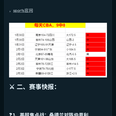
，
sports官网
⚔️ 二、赛事快报：
❓ 1、英超焦点战：桑德兰对阵伯恩利