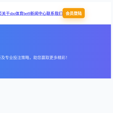
页
关于sbo体育bet9
新闻中心
联系我们
会员登陆
据分析及专业投注策略，助您赢取更多精彩！