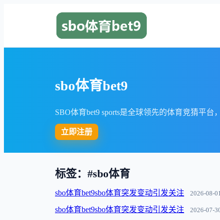
sbo体育bet9
SBO体育bet9 sports是全球领先的体
立即注册
标签：#sbo体育
sbo体育bet9sbo体育突发变动引发关注
2026-08-0
sbo体育bet9sbo体育突发变动引发关注
2026-07-3