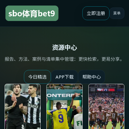
立即注册
菜单
资源中心
报告、方法、案例与清单集中管理：更快检索，更易分享。
今日精选
APP下载
帮助中心