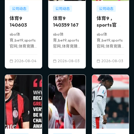
公司动态
公司动态
公司动态
体育9
体育9
体育9 ，
140603
140359 167
sports官
网，140400
sbo体
sbo体
sbo体
9
育,bet9,sports
育,bet9,sports
育,bet9,sports
官网,体育竞猜
官网,体育竞猜
官网,体育竞猜
平台,体育9
平台,体育9
平台,体育9 ，
140603
140359 167
sports官网，
2026-08-04
2026-08-03
2026-08-03
140400 9