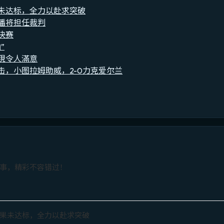
未达标，全力以赴求突破
潘将担任裁判
决赛
”
現令人滿意
，小图拉姆助威，2-0力克爱尔兰
事，精彩不容错过！
果未达标，全力以赴求突破