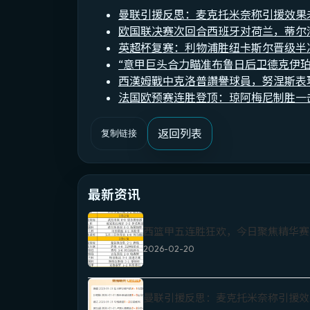
曼联引援反思：麦克托米奈称引援效果
欧国联决赛次回合西班牙对荷兰，蒂尔
英超杯复赛：利物浦胜纽卡斯尔晋级半
“意甲巨头合力瞄准布鲁日后卫德克伊珀
西漢姆戰中克洛普讚譽球員，努涅斯表
法国欧预赛连胜登顶：琼阿梅尼制胜一击
返回列表
复制链接
最新资讯
西篮甲五连胜狂欢，今日聚焦精华赛
2026-02-20
曼联引援反思：麦克托米奈称引援效