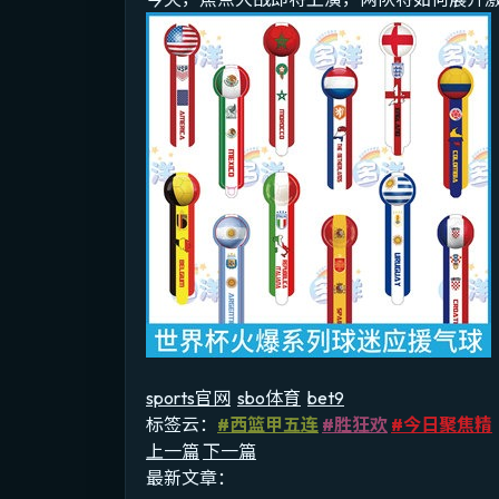
sports官网
sbo体育
bet9
标签云：
#西篮甲五连
#胜狂欢
#今日聚焦精
上一篇
下一篇
最新文章：