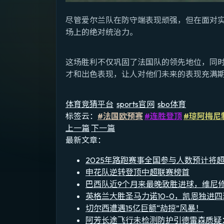
尽管爱尔兰队在防守端表现顽强，但在面对实
场上的绝对统治力。
这场胜利不仅巩固了法国队的领先地位，同时
才和出色表现，让人对他们未来的表现充满
体育竞猜平台
sports官网
sbo体育
标签云：
#法国欧预赛
#连胜登顶
#琼阿梅尼
上一篇
下一篇
最新文章：
2025年路跑赛事全国参与人数预计将超7
申花队逆转登顶中超联赛榜首
巴西队近9个月来最晚致胜进球，维尼修
英格兰大胜圣马力诺10-0，凯恩独进
切尔西遭遇15亿巨额“劫掠”风暴！
阿芳长途飞行未检测防护引德雷森质疑