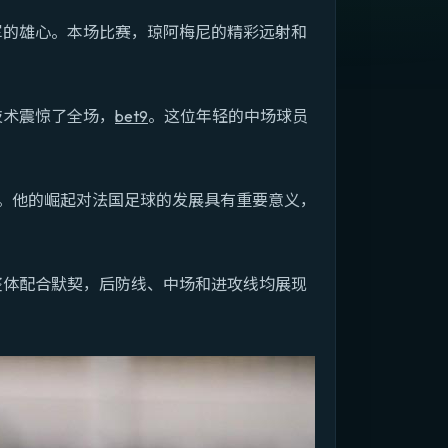
冠军的雄心。本场比赛，琼阿梅尼的精彩远射和
技术震惊了全场，
bet9
。这位年轻的中场球员
。他的崛起对法国足球的发展具有重要意义，
整体配合默契，后防线、中场和进攻线均展现