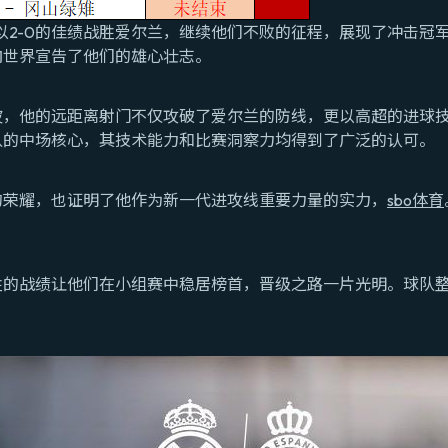
队以2-0的佳绩战胜爱尔兰，继续他们不败的征程，展现了冲击
向世界宣告了他们的雄心壮志。
波，他的远距离射门不仅攻破了爱尔兰的防线，更以高超的进球
队的中场核心，其技术能力和比赛洞察力均得到了广泛的认可。
的荣耀，也证明了他作为新一代进攻线重要力量的实力，
sbo体育
。
胜的战绩让他们在小组赛中稳居榜首，晋级之路一片光明。球队