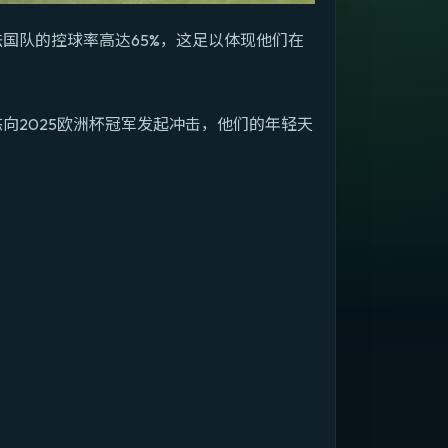
国队的控球率高达65%，这足以体现他们在
向2025欧洲杯冠军发起冲击，他们的年轻天