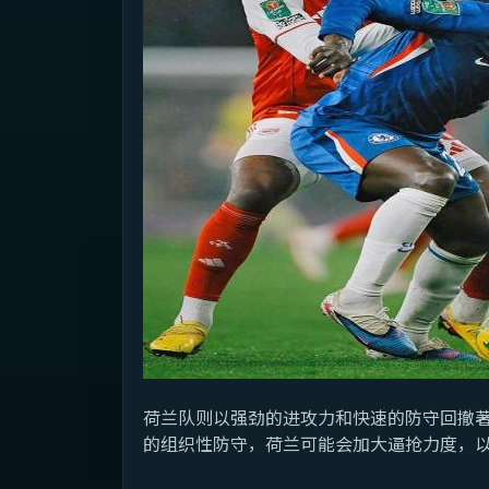
荷兰队则以强劲的进攻力和快速的防守回撤
的组织性防守，荷兰可能会加大逼抢力度，