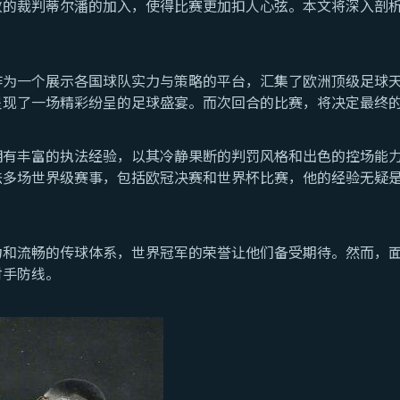
敬的裁判蒂尔潘的加入，使得比赛更加扣人心弦。本文将深入剖
作为一个展示各国球队实力与策略的平台，汇集了欧洲顶级足球
呈现了一场精彩纷呈的足球盛宴。而次回合的比赛，将决定最终
拥有丰富的执法经验，以其冷静果断的判罚风格和出色的控场能
法多场世界级赛事，包括欧冠决赛和世界杯比赛，他的经验无疑
力和流畅的传球体系，世界冠军的荣誉让他们备受期待。然而，
对手防线。