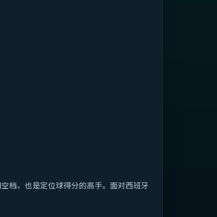
用空档，也是定位球得分的高手。面对西班牙