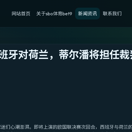
网站首页
关于sbo体育bet9
新闻资讯
联系我们
班牙对荷兰，蒂尔潘将担任裁
球迷们心潮澎湃。即将上演的欧国联决赛次回合，西班牙与荷兰