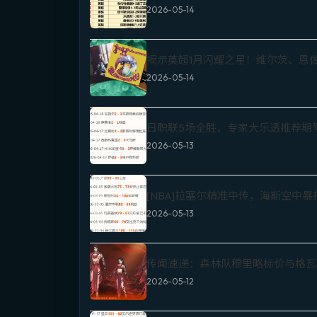
2026-05-14
揭示英超1月闪耀之星！维尔茨、恩
2026-05-14
日职联5场全胜，专家大乐透推荐期号精
2026-05-13
[NBA]拉塞尔精准中传，海斯空中暴
2026-05-13
传闻速递：森林队穆里略标价与格瓦
2026-05-12