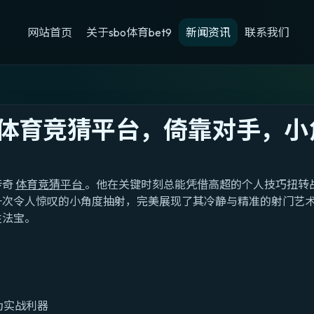
网站首页
关于sbo体育bet9
新闻资讯
联系我们
体育竞猜平台，倚靠对手，小
传奇
体育竞猜平台
。他在关键时刻总能凭借高超的个人技巧扭转战
一次令人惊叹的小角度抽射，完美展现了其冷静与精准的射门艺
胜法宝。
为实战利器