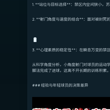
1. **站位与目标选择**：禁区内空间狭
2. **射门角度与速度的结合**：面对被
🔋
3. **心理素质的稳定性**：在瞬息万变
从科学角度分析，小角度射门对球员的运动
脚法完成了进球，这离不开长期的训练积累
### 经验与年轻球员的决策差异