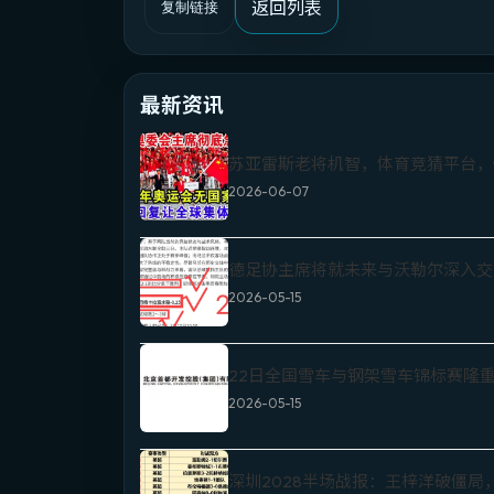
返回列表
复制链接
最新资讯
苏亚雷斯老将机智，体育竞猜平台，
2026-06-07
德足协主席将就未来与沃勒尔深入交
2026-05-15
22日全国雪车与钢架雪车锦标赛隆
2026-05-15
深圳2028半场战报：王梓洋破僵局，