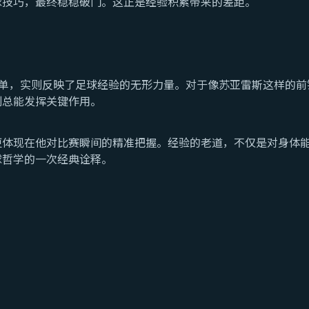
球技巧，最终稳稳破门。这正是经验积累带来的差距。
简单，实则反映了足球经验的无形力量。对于像苏亚雷斯这样的前
刻总能发挥关键作用。
更体现在他对比赛瞬间的精准把握。经验的老道，不仅是对身体
球哲学的一次经典诠释。