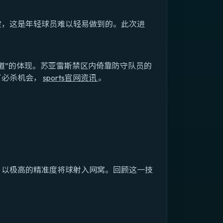
绽，这是年轻球员难以轻易做到的。此次进
道”的体现。苏亚雷斯禁区内倚靠防守队员的
了必杀机会，
sports官网资讯
。
，以极高的精准度将球射入网窝。回顾这一技