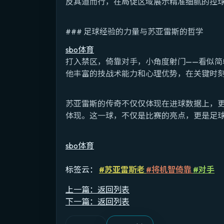
反其道而行，在局促区域展示精准细腻的控
### 足球经验的力量与苏亚雷斯的哲学
sbo体育
打入禁区，倚靠对手，小角度射门——看似
他丰富的技战术能力和心理优势，在关键时
苏亚雷斯的传奇不仅仅体现在进球数据上，
体现。这一球，不仅是比赛的亮点，更是足
sbo体育
标签云：
#苏亚雷斯老
#将机智倚靠
#对手
上一篇：返回列表
下一篇：返回列表