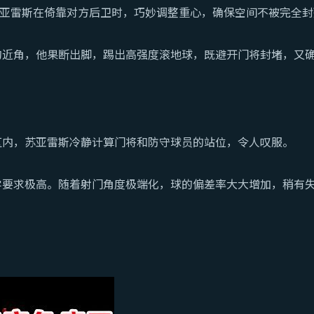
小，苏亚雷斯在倚靠对方后卫时，巧妙调整重心，确保空间不被完全
封死的近角，他果断出脚，踢出高强度滚地球，既避开门将封堵，又
的禁区内，苏亚雷斯冷静计算门将和防守球员的站位，令人叹服。
学要求极高。随着射门角度极端化，球的偏差率大大增加，稍有
。