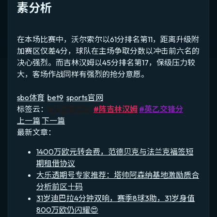
素分析
在本场比赛中，沃尔索尔以61分排名第11，距离升级附
加赛区仅差4分，球队在主场争取分数以冲击前六名的
决心强烈。而吉林汉姆以45分排名第17，保级压力较
大，客场作战同样有强烈的抢分意愿。
sbo体育
bet9
sports官网
标签云：
#沃尔索尔对
#阵吉林汉姆
#英乙交锋分
上一篇
下一篇
最新文章：
1400万欧元转会费，范德贝克与法兰克福签短
期租借协议
大乐透期号专家推荐：塔帅阿森纳基地激励质合
分析前区十码
31岁迪巴拉4分钟双响，赛季8球3助，31岁身值
800万欧仍闪耀😍