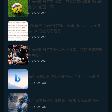
大乐透期号专家推荐：塔帅阿森纳基地激励质
合分析前区十码
2026-05-07
31岁迪巴拉4分钟双响，赛季8球3助，31岁身
值800万欧仍闪耀😍
2026-05-07
大乐透期号专家质合分析推荐：美职男篮西部
焦点对决
2026-05-06
26044期双色球专家推荐质合分析十大策略
2026-05-06
馬奎爾讚譽國家隊球員：展現無私奉獻風采
2026-05-05