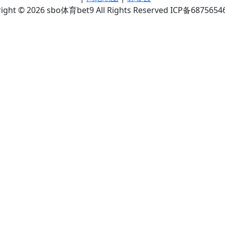
ight © 2026 sbo体育bet9 All Rights Reserved ICP备687565