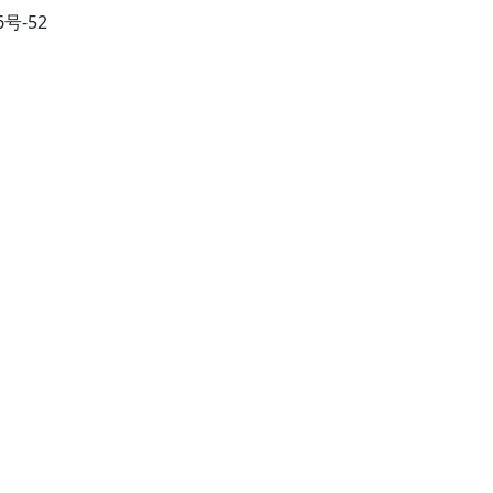
46号-52