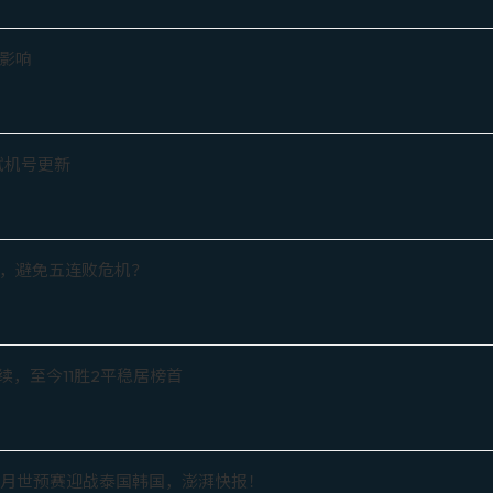
影响
试机号更新
，避免五连败危机？
续，至今11胜2平稳居榜首
11月世预赛迎战泰国韩国，澎湃快报！