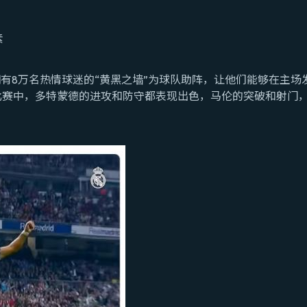
素
拥有8万名热情球迷的“黄黑之墙”为球队助阵，让他们能够在主
比赛中，多特蒙德的进攻和防守都表现出色，马伦的突破和射门