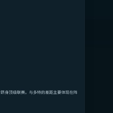
步跻身顶级联赛。与多特的差距主要体现在阵