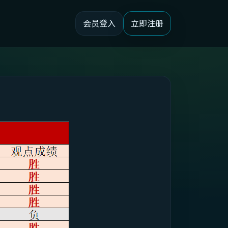
会员登入
立即注册