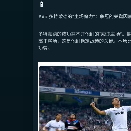
📱
### 多特蒙德的“主场魔力”：争冠的关键因
多特蒙德的成功离不开他们的“魔鬼主场”。
高于客场，这是他们稳定战绩的关键。本场
功劳。