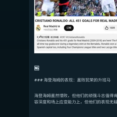
🆖
### 海登海姆的表现：虽败犹荣的升班马
海登海姆虽然惜败，但他们的顽强斗志值得
容深度和场上应变能力上，但他们的表现无