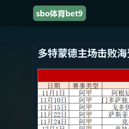
多特蒙德主场击败海