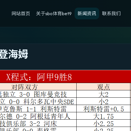
网站首页
关于sbo体育bet9
新闻资讯
联系我们
登海姆