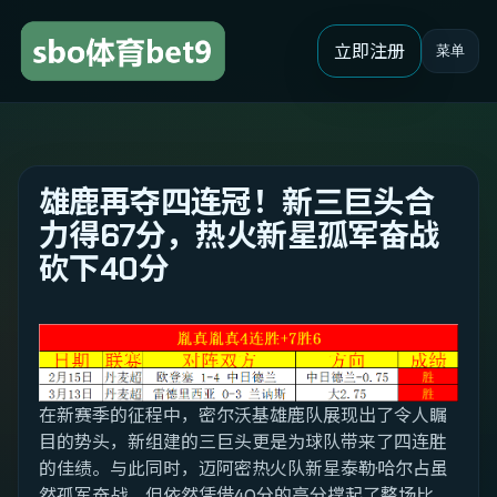
立即注册
菜单
雄鹿再夺四连冠！新三巨头合
力得67分，热火新星孤军奋战
砍下40分
在新赛季的征程中，密尔沃基雄鹿队展现出了令人瞩
目的势头，新组建的三巨头更是为球队带来了四连胜
的佳绩。与此同时，迈阿密热火队新星泰勒·哈尔占虽
然孤军奋战，但依然凭借40分的高分撑起了整场比