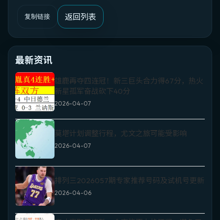
返回列表
复制链接
最新资讯
雄鹿再夺四连冠！新三巨头合力得67分，热火
新星孤军奋战砍下40分
2026-04-07
莫塔计划调整行程，尤文之旅可能受影响
2026-04-07
排列三2026057期专家推荐号码及试机号更新
2026-04-06