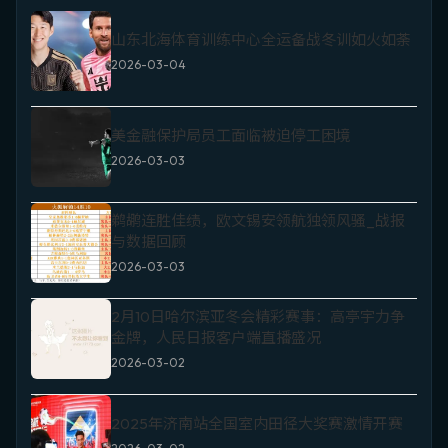
山东北海体育训练中心全运备战冬训如火如荼
2026-03-04
美金融保护局员工面临被迫停工困境
2026-03-03
鹈鹕连胜佳绩，欧文锡安领航独领风骚_战报
与数据回顾
2026-03-03
2月10日哈尔滨亚冬会精彩赛事：高亭宇力争
金牌，人民日报客户端直播盛况
2026-03-02
2025年济南站全国室内田径大奖赛激情开赛