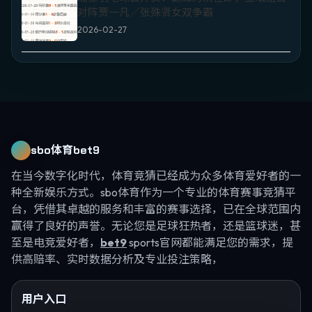
对阵贾一凡／张殊贤女双争霸
2026-02-27
sbo体育bet9
在当今数字化时代，体育竞猜已经成为众多体育爱好者的一
种全新娱乐方式。sbo体育作为一个专业的体育赛事竞猜平
台，凭借其卓越的服务和丰富的赛事选择，已在全球范围内
赢得了良好的声誉。无论您是足球狂热者，还是篮球迷，甚
至是电竞爱好者，
bet9
sports官网都能满足您的需求，提
供高赔率、实时数据分析及专业投注策略，
用户入口