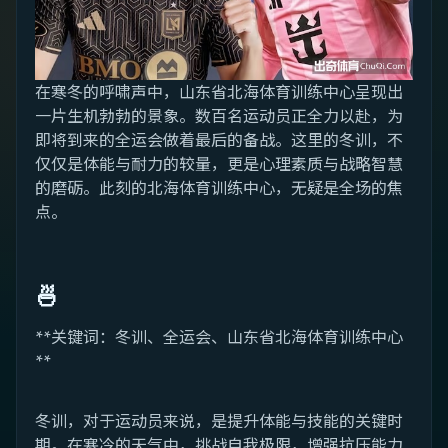
在寒冬的呼啸声中，山东省北海体育训练中心呈现出
一片生机勃勃的景象。数百名运动员正全力以赴，为
即将到来的全运会做着最后的备战。这里的冬训，不
仅仅是体能与耐力的较量，更是心理素质与战略智慧
的磨砺。此刻的北海体育训练中心，无疑是全场的焦
点。
🍜
**关键词：冬训、全运会、山东省北海体育训练中心
**
冬训，对于运动员来说，是提升体能与技能的关键时
期。在寒冷的天气中，挑战自我极限，增强抗压能力