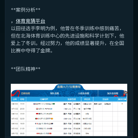
**案例分析**
，
体育竞猜平台
以田径选手李明为例，他曾在冬季训练中感到痛苦，
但在北海体育训练中心的先进设施和科学计划下，他
爱上了冬训。经过努力，他的成绩显著提升，在全国
比赛中夺得了金牌。
**团队精神**