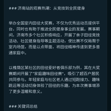
### 济南站的观赛热潮：从竞技到全民健身
举办全国室内田径大奖赛，不仅为优秀运动员提供平
台，同时也有助于推进全民健身事业的发展。赛事期
间，济南市多个社区积极响应，开展了亲子田径竞技
活动、社区健身指导等主题活动，使比赛不仅局限于
室内场馆，而是以点带面，将田径精神传递到更多普
通家庭中。
以槐荫区某社区的田径爱好者俱乐部为例，其在大奖
赛期间开展了“家庭趣味田径赛”，吸引了超百户居民
共同参与。年轻家庭与社区老人通过短跑接力、趣味
跳远等活动切身体验了田径的乐趣，为本次赛事增添
了更多温暖和意义。
### 关键词总结