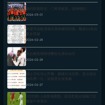
德约欣喜败北：门希克蜕变，值得喝彩！
2026-03-01
弗里茨战胜泽瑞夫晋级美网四强，瞄准20年后
家乡荣耀
2026-02-28
布云朝克特网球赛败北德米纳尔
2026-02-28
瑞士羽毛球公开赛：巅峰对决在即，圣坛组合
对阵贾一凡／张殊贤女双争霸
2026-02-27
“切尔西1-0击败埃弗顿，若日尼奥点球破门戈
弗雷不幸受伤”