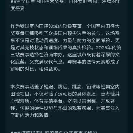
### 全国室内田径大奖赛：田径爱好者热血沸腾的年
度盛宴
作为我国室内田径领域的顶级赛事，全国室内田径大
奖赛每年都吸引了众多国内顶尖选手的参与。这场赛
事不仅是对运动员速度、力量与耐力的全面考验，更
是对其竞技状态和训练成果的真实检验。2025年的第
三站赛事选择在济南举办，这座城市既有着深厚的文
化底蕴，又充满现代气息，与赛事的激情元素形成了
鲜明的对比，相得益彰。
本次赛事涵盖了短跑、跳远、跳高、铅球等经典室内
田径项目，不仅考验了运动员的身体素质，更考验其
心理素质，
体育竞猜平台
。济南以其温馨、开放著
称，优越的硬件设施与热烈的观赛氛围，为赛事注入
了新的活力和激情。
### 济南得天独厚的条件让赛事更加精彩