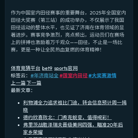
作为中国室内田径赛事的重要舞台，2025年全国室内
田径大奖赛（第三站）的成功举办，不仅展示了我国
田径运动的整体水平，也见证了济南在体育领域的显
著进步。赛事竞争激烈，亮点频出，运动员们在赛场
上的拼搏也激励着万千观众——田径，不止是一场比
赛，更是一种让全民热血复燃的体育精神！
体育竞猜平台
bet9
sports官网
标签云：
#年济南站全
#国室内田径
#大奖赛激情
上一篇
下一篇
最新文章：
利物浦全力追求祖比门迪，转会信息预计周一揭
晓
德约欣喜败北：门希克蜕变，值得喝彩！
弗里茨战胜泽瑞夫晋级美网四强，瞄准20年后
家乡荣耀