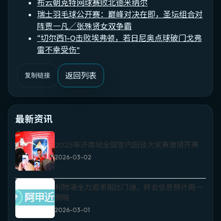
布云朝克特网球赛败北德米纳尔
瑞士羽毛球公开赛：巅峰对决在即，圣坛组合对
阵贾一凡／张殊贤女双争霸
“切尔西1-0击败埃弗顿，若日尼奥点球破门戈弗
雷不幸受伤”
返回列表
复制链接
最新资讯
2025年济南站全国室内田径大奖赛激情开赛
2026-03-02
利物浦全力追求祖比门迪，转会信息预计周一
揭晓
2026-03-01