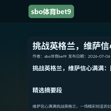
挑战英格兰，维萨信
作者：sbo体育bet9 发布日期：2026-07-06
挑战英格兰，维萨信心满满：
精选摘要段
维萨信心满满挑战英格兰，一场精彩纷呈的