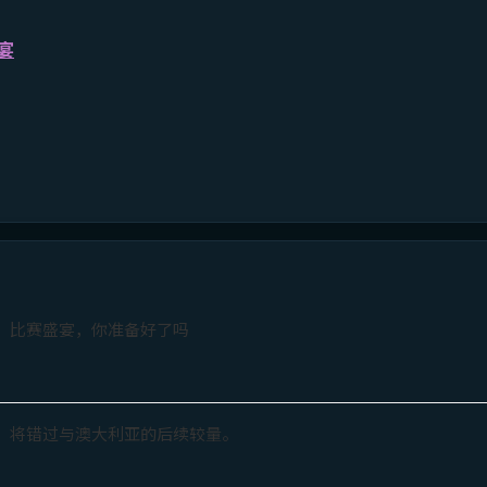
宴
育：比赛盛宴，你准备好了吗
赛，将错过与澳大利亚的后续较量。