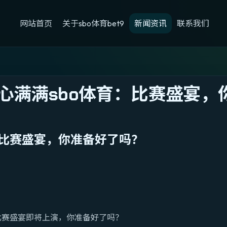
网站首页
关于sbo体育bet9
新闻资讯
联系我们
心满满sbo体育：比赛盛宴，
比赛盛宴，你准备好了吗？
比赛盛宴即将上演，你准备好了吗？