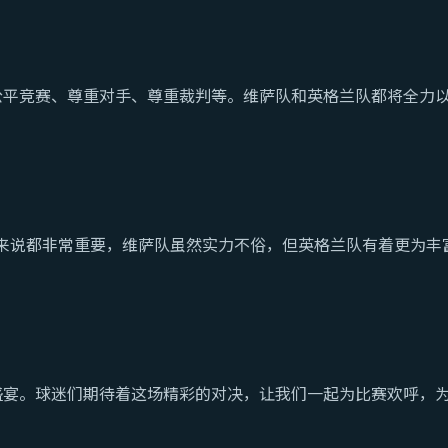
公平竞赛、尊重对手、尊重裁判等。维萨队和英格兰队都将全力
来说都非常重要，维萨队虽然实力不俗，但英格兰队有着更为丰
盛宴。球迷们期待着这场精彩的对决，让我们一起为比赛欢呼，