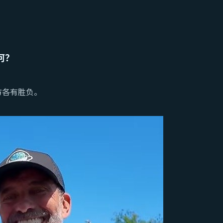
何？
方各有胜负。