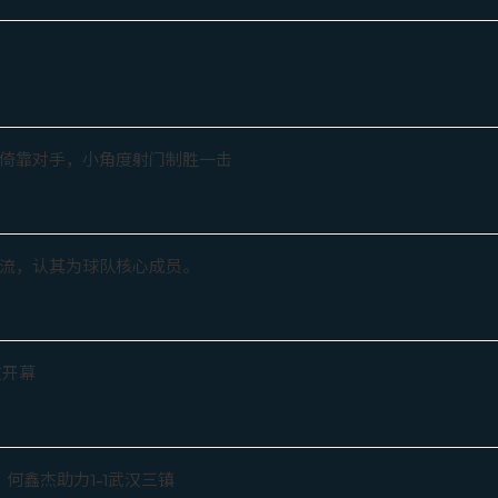
倚靠对手，小角度射门制胜一击
流，认其为球队核心成员。
重开幕
何鑫杰助力1-1武汉三镇