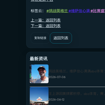
标签云：
#挑战英格兰
#维萨信心满
#比赛盛
上一篇：返回列表
下一篇：返回列表
返回列表
复制链接
最新资讯
挑战英格兰，维萨信心满满sbo体
2026-07-06
王上源因黄牌累积停，sbo体育，
2026-06-12