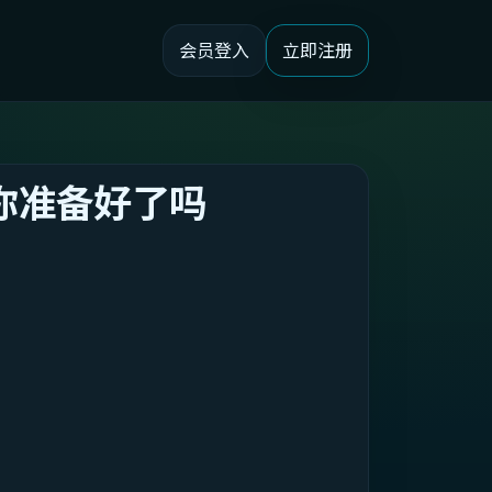
会员登入
立即注册
你准备好了吗