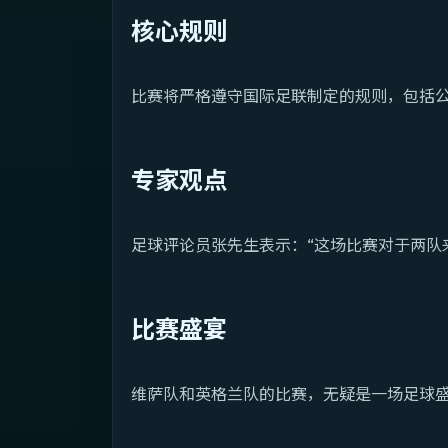
核心规则
比赛将严格遵守国际足联制定的规则，包括
专家观点
足球评论员张先生表示：“这场比赛对于两队
比赛盛宴
维萨队和英格兰队的比赛，无疑是一场足球