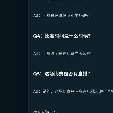
A3：比赛将在维萨队的主场进行。
Q4：比赛时间是什么时候？
A4：比赛时间将在比赛当天公布。
Q5：这场比赛是否有直播？
A5：是的，这场比赛将有多家电视台进行直
体育竞猜平台