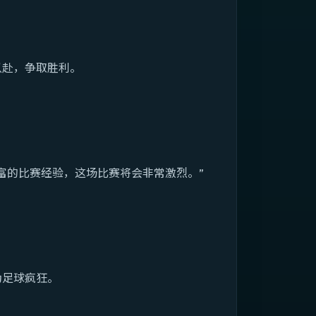
以赴，争取胜利。
富的比赛经验，这场比赛将会非常激烈。”
为足球疯狂。