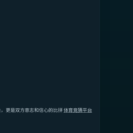
量，更是双方意志和信心的比拼
体育竞猜平台