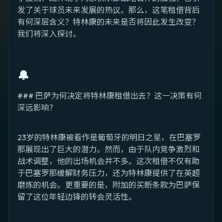
发了关于球员未来发展的热议。那么，这笔租借背后
有何深层含义？特林康的未来是否将因此发生改变？
我们将深入探讨。
🔔
### 巴萨为何决定将特林康租借出去？这一决策有何
深远影响？
23岁的特林康被看作是葡萄牙的明日之星，在巴塞罗
那展现出了巨大的潜力。然而，由于队内竞争激烈和
战术调整，他的出场机会并不多。这次租借不仅有助
于巴塞罗那缓解财务压力，还为特林康提供了在英超
磨炼的机会。更重要的是，附加的买断条款为巴萨保
留了这位年轻边锋的转会灵活性。