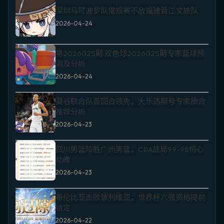
深圳马可波罗队常规赛不敌福建晋江文旅队
2026-04-24
第2026025期 双色球2026025期专家蓝球预
测及分析
2026-04-24
曼谷联合队首回合领先，大乐透期号专家质合
推荐分析
2026-04-23
四川男篮险胜广州男篮，CBA战局99-98惊心
动魄
2026-04-23
哥伦比亚击败玻利维亚，世界杯六强资格提前
锁定
2026-04-22