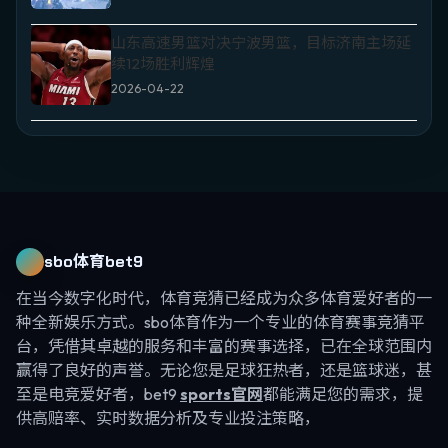
山东高速男篮对决宁波男篮，目标济南主场延
续12场胜利辉煌
2026-04-22
sbo体育bet9
在当今数字化时代，体育竞猜已经成为众多体育爱好者的一
种全新娱乐方式。sbo体育作为一个专业的体育赛事竞猜平
台，凭借其卓越的服务和丰富的赛事选择，已在全球范围内
赢得了良好的声誉。无论您是足球狂热者，还是篮球迷，甚
至是电竞爱好者，bet9
sports官网
都能满足您的需求，提
供高赔率、实时数据分析及专业投注策略，