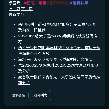
标签云：
#巴薩一年租
#借狼隊球星
#薩特林康
上一篇
下一篇
最新文章：
西甲巴列卡诺VS皇家奥维耶多：专家质合分析
及前区十码推荐
2026086期 大乐透26086期麒麟八侠五胆码推
荐
西乙升级队75胜率再挑战专家质合分析前区十码
推荐能否连克强敌
深圳马可波罗队常规赛不敌福建晋江文旅队
第2026025期 双色球2026025期专家蓝球预测
及分析
曼谷联合队首回合领先，大乐透期号专家质合推
荐分析
返回列表
复制链接