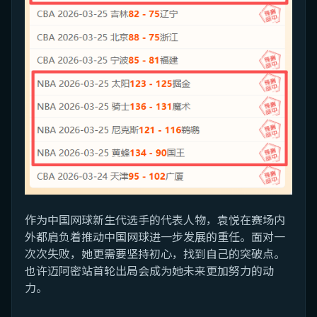
作为中国网球新生代选手的代表人物，袁悦在赛场内
外都肩负着推动中国网球进一步发展的重任。面对一
次次失败，她更需要坚持初心，找到自己的突破点。
也许迈阿密站首轮出局会成为她未来更加努力的动
力。