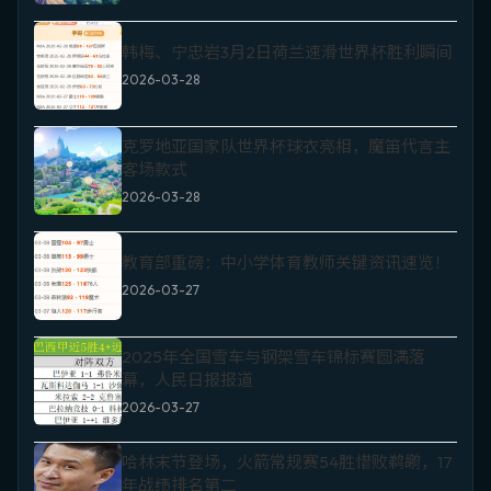
韩梅、宁忠岩3月2日荷兰速滑世界杯胜利瞬间
2026-03-28
克罗地亚国家队世界杯球衣亮相，魔笛代言主
客场款式
2026-03-28
教育部重磅：中小学体育教师关键资讯速览！
2026-03-27
2025年全国雪车与钢架雪车锦标赛圆满落
幕，人民日报报道
2026-03-27
哈林末节登场，火箭常规赛54胜惜败鹈鹕，17
年战绩排名第二