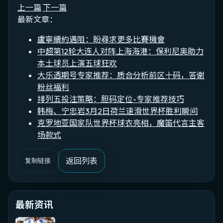
上一篇
下一篇
最新文章：
盧寧續約遇阻：盼尋求更多比賽機會
中超第12轮大连人对阵上海海港：保利尼奥助力
本土球员上演五球狂欢
大乐透期号专家推荐：质合分析前区十码，答谢
粉丝福利
排列五投注策略：胆码定位-专家推荐技巧
韩梅、宁忠岩3月2日荷兰速滑世界杯胜利瞬间
克罗地亚国家队世界杯球衣亮相，魔笛代言主客
场款式
返回列表
复制链接
最新资讯