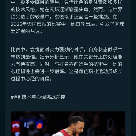
中一颗备受瞩目的明星。凭借出色的身体素质和多样
的技术风格，她在网坛逐渐崭露头角。然而，与世界
顶尖选手的较量中，袁悦似乎还面临一些挑战。在
2025年迈阿密站的比赛中，她首轮出局，引发了网球
爱好者的热议。
比赛中，袁悦面对实力强劲的对手，自身状态似乎并
未达到最佳。细节分析显示，她在关键分上的处理能
力有待提高，同时，与排名靠前选手的抗衡中，她的
心理韧性也需进一步锻炼。这是每位职业运动员成长
过程中必经的阶段。
### 技术与心理挑战并存