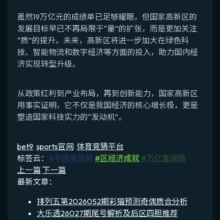
虽然19万亿元的成绩单已足够耀眼，但国家高新区的
发展目标早已不再局限于“量”的扩张，而是更加关注
“质”的提升。未来，高新区将进一步加大在绿色科
技、智能物流和数字经济等方面的投入，助力国内经
济实现转型升级。
从政策红利到产业布局，再到创新能力，国家高新区
用事实证明，它不仅是我国经济的核心增长极，更是
塑造国家科技实力的“发动机”。
bet9
sports官网
体育竞猜平台
标签云：
#年国家高新
#区经济成就
#万亿重磅揭
上一篇
下一篇
最新文章：
排列五第2026052期彩猫预测奇偶质合分析
大乐透26027期尾号解析及后区四胆推荐