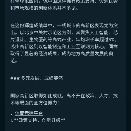
在全球范围内，像中国这样拥有政策支持、资源优势
和市场规模的创新体系并不多见。
在这份辉煌成绩单中，一线城市的高新区表现尤为突
出。以北京中关村示范区为例，其聚焦人工智能、芯
片设计、生物医药等高端产业，年均增长率超过8%。
苏州高新区则以智能制造和工业互联网为核心，同样
取得了显著的经济成果，成为地方高质量发展的典
范。
### 多元发展，成绩斐然
国家高新区取得如此成就，离不开在政策、人才、技
术等层面的全方位努力：
，
体育竞猜平台
1. **政策支持，创新升级**