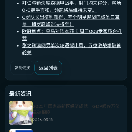
拜仁与勒沃库森德甲战平，射门均未得分，客场
0-0握手言和，领跑格局维持未变。
C罗队长出征利雅得，率全明星迎战巴黎圣日耳
曼，梅罗巅峰对决将至！
欧冠焦点：皇马对阵本菲卡 周三008专家质合推
荐
张之臻澳网男单次轮遗憾出局，五盘激战难破首
轮关
返回列表
复制链接
最新资讯
2025年国家高新区经济成就：GDP超19万亿
重磅揭晓
2026-03-18