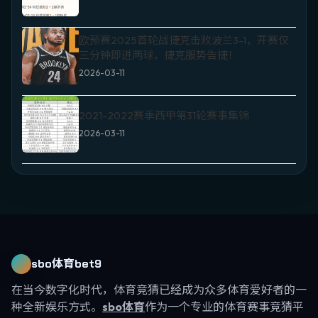
欧预赛2025首轮战捷克击败波兰3-1，开赛仅
三分钟即进两球，捷克服势告捷！
2026-03-11
2021-2022赛季西甲第31轮赛事集锦
2026-03-11
sbo体育bet9
在当今数字化时代，体育竞猜已经成为众多体育爱好者的一
种全新娱乐方式。
sbo体育
作为一个专业的体育赛事竞猜平