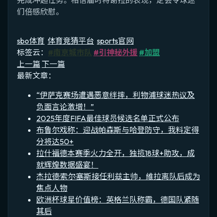
们倍感欣慰。
sbo体育
体育竞猜平台
sports官网
标签云：
#南京城市队
#引神秘外援
#加盟
上一篇
下一篇
最新文章：
“伊萨克赛场遭遇恶意绊摔，利物浦球迷热议及
负面言论激增！”
2025年度FIFA最佳球员候选名单正式公布
布鲁尔戏称：迎战帕森斯与哈登防守，我料定得
分将达50+
拉什福德本赛季火力全开，独揽18球+助攻，成
就辉煌数据盛宴！
杰拉德·索尔·塞斯接任利兹主帅，維拉离队后成为
焦点人物
欧洲杯球星价值榜：英格兰队称霸，德国队紧随
其后