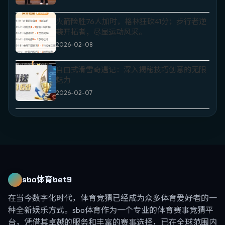
火箭险胜76人加时，格林狂砍41分；步行者逆
袭开拓者，尽显运动风采。
2026-02-08
自由式滑雪奇遇记：深入揭秘技巧创意的无限
魅力
2026-02-07
sbo体育bet9
在当今数字化时代，体育竞猜已经成为众多体育爱好者的一
种全新娱乐方式。sbo体育作为一个专业的体育赛事竞猜平
台，凭借其卓越的服务和丰富的赛事选择，已在全球范围内