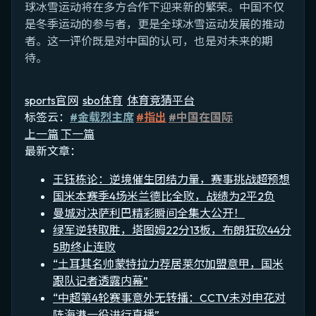
球冰雪运动将在多方合作下迎来新的繁荣。中国不仅
是冬季运动的参与者，更是全球冰雪运动发展的推动
者。这一评价既是对中国的认可，也是对未来的期
待。
sports官网
sbo体育
体育竞猜平台
标签云：
#金载烈主席
#指出
#中国在国际
上一篇
下一篇
最新文章：
王钰栋论：逆境催生团结力量，赛事挑战超预想
国米本赛季4场米兰德比全败，战绩为2平2负
曼城对决萨利巴精彩瞬间全集大公开！
绿军逆转取胜，塔图姆22分13板，布朗狂砍44分
5助终止连败
“土耳其名帅蒙特拉力荐居莱尔加盟意甲，国米
跟队记者透露内幕”
“中超第4轮赛事意外无转播：CCTV未对申花对
阵海港一役进行直播”