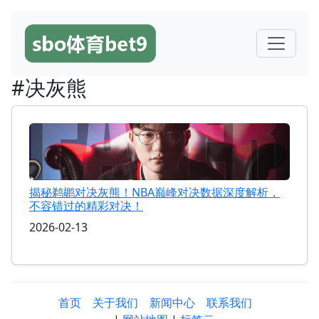
#决灰熊
揭秘鹈鹕对决灰熊！NBA巅峰对决数据深度解析，
不容错过的精彩对决！
2026-02-13
首页
关于我们
新闻中心
联系我们