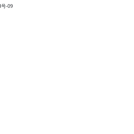
63号-09