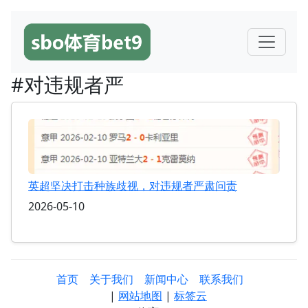
#对违规者严
英超坚决打击种族歧视，对违规者严肃问责
2026-05-10
首页
关于我们
新闻中心
联系我们
|
网站地图
|
标签云