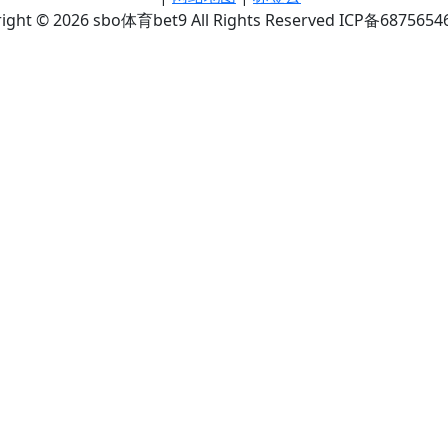
ight © 2026 sbo体育bet9 All Rights Reserved ICP备687565