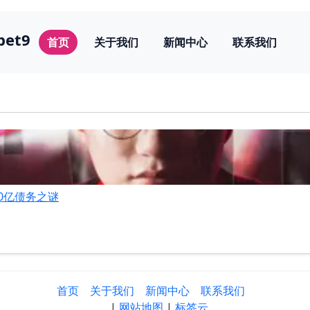
et9
首页
关于我们
新闻中心
联系我们
0亿债务之谜
首页
关于我们
新闻中心
联系我们
|
网站地图
|
标签云