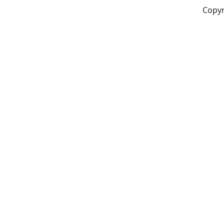
Copyr