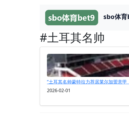
sbo体育b
#土耳其名帅
“土耳其名帅蒙特拉力荐居莱尔加盟意甲
2026-02-01