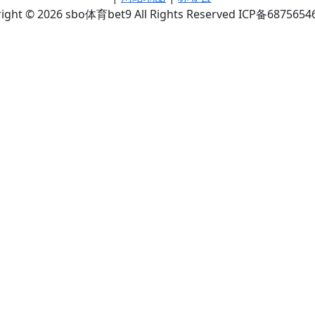
ight © 2026 sbo体育bet9 All Rights Reserved ICP备687565