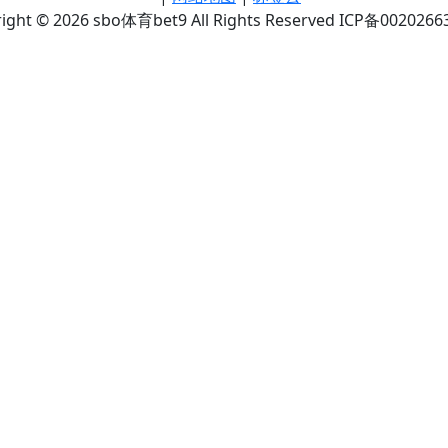
ight © 2026 sbo体育bet9 All Rights Reserved ICP备002026