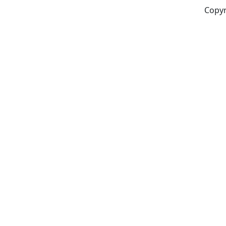
Copyr