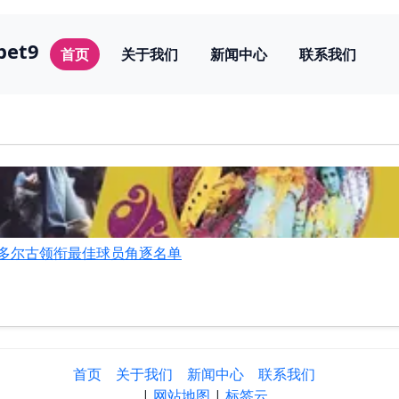
et9
首页
关于我们
新闻中心
联系我们
多尔古领衔最佳球员角逐名单
首页
关于我们
新闻中心
联系我们
|
网站地图
|
标签云