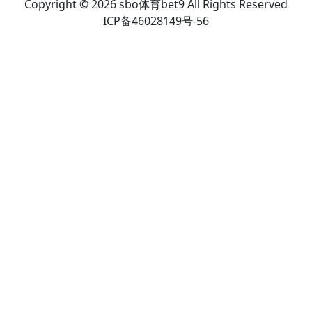
Copyright © 2026 sbo体育bet9 All Rights Reserved
ICP备46028149号-56