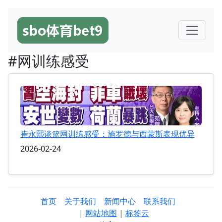
#网训练感受
崔永熙谈篮网训练感受：施罗德与西蒙斯表现优异
2026-02-24
首页
关于我们
新闻中心
联系我们
|
网站地图
|
标签云