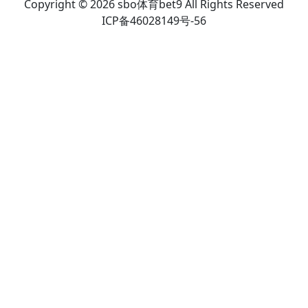
Copyright © 2026 sbo体育bet9 All Rights Reserved
ICP备46028149号-56