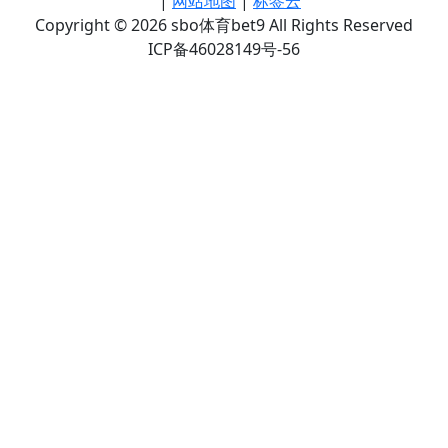
|
网站地图
|
标签云
Copyright © 2026 sbo体育bet9 All Rights Reserved
ICP备46028149号-56