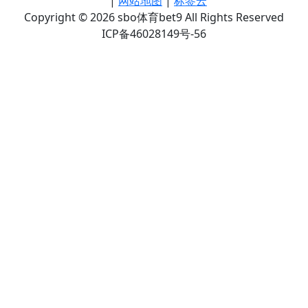
|
网站地图
|
标签云
Copyright © 2026 sbo体育bet9 All Rights Reserved
ICP备46028149号-56