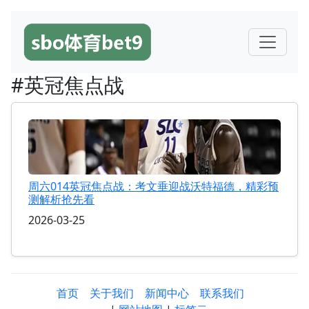
#英冠焦点战
周六014英冠焦点战：考文垂迎战沃特福德，精彩预
测解析抢先看
2026-03-25
首页
关于我们
新闻中心
联系我们