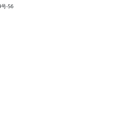
49号-56