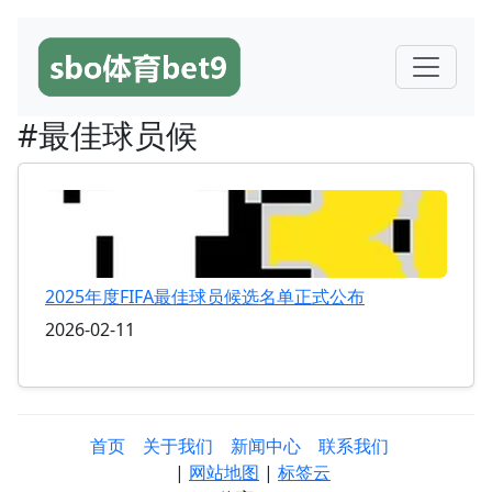
#最佳球员候
2025年度FIFA最佳球员候选名单正式公布
2026-02-11
首页
关于我们
新闻中心
联系我们
|
网站地图
|
标签云