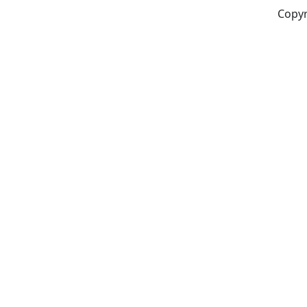
Copyr