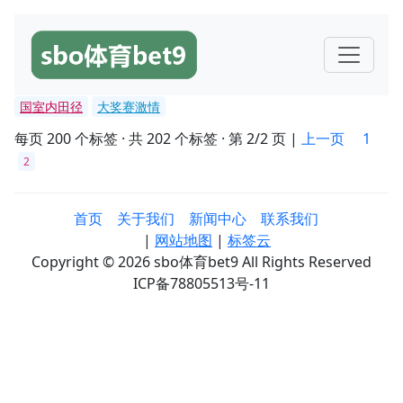
国室内田径
大奖赛激情
每页 200 个标签 · 共 202 个标签 · 第 2/2 页 |
上一页
1
2
首页
关于我们
新闻中心
联系我们
|
网站地图
|
标签云
Copyright © 2026 sbo体育bet9 All Rights Reserved
ICP备78805513号-11