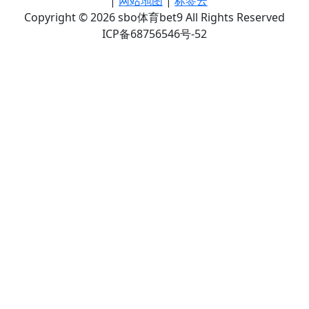
|
网站地图
|
标签云
Copyright © 2026 sbo体育bet9 All Rights Reserved
ICP备68756546号-52