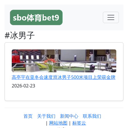
#冰男子
高亭宇在亚冬会速度滑冰男子500米项目上荣获金牌
2026-02-23
首页
关于我们
新闻中心
联系我们
|
网站地图
|
标签云