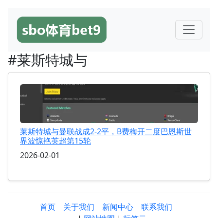
#莱斯特城与
莱斯特城与曼联战成2-2平，B费梅开二度巴恩斯世
界波惊艳英超第15轮
2026-02-01
首页
关于我们
新闻中心
联系我们