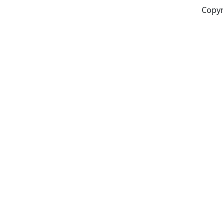
Copyr