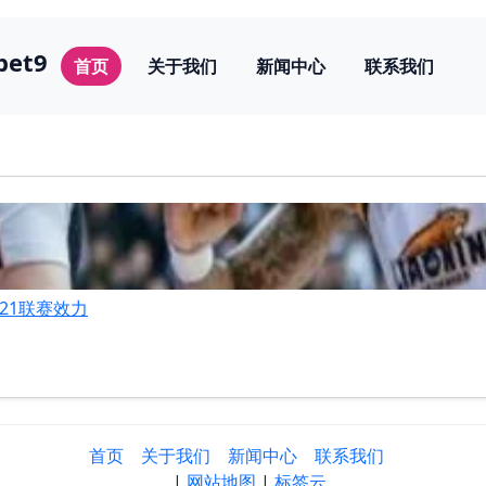
et9
首页
关于我们
新闻中心
联系我们
21联赛效力
首页
关于我们
新闻中心
联系我们
|
网站地图
|
标签云