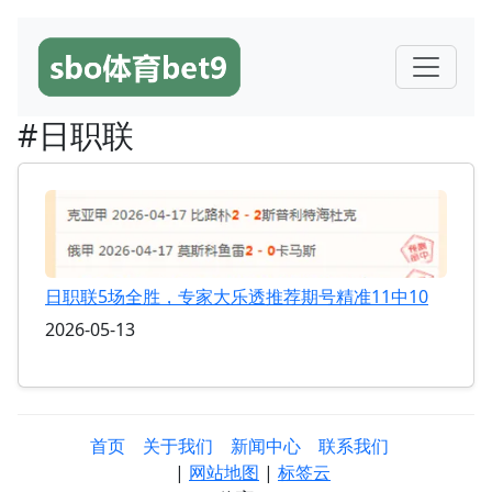
#日职联
日职联5场全胜，专家大乐透推荐期号精准11中10
2026-05-13
首页
关于我们
新闻中心
联系我们
|
网站地图
|
标签云