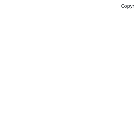
Copyr