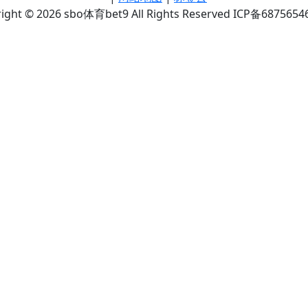
ight © 2026 sbo体育bet9 All Rights Reserved ICP备687565