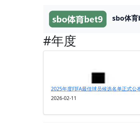
sbo体育b
#年度
2025年度FIFA最佳球员候选名单正式公
2026-02-11