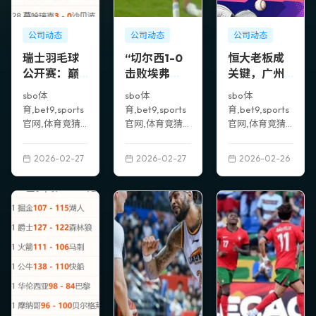
公司动态
公司动态
公司动态
瑞士羽毛球
“切尔西1-0
恒大老板成
公开赛：巅
击败埃弗
关键，广州
峰对决在
顿，若日尼
球队解散疑
sbo体
sbo体
sbo体
即，圣坛组
奥点球破门
云与80亿债
育,bet9,sports
育,bet9,sports
育,bet9,sports
合对阵贾一
戈弗雷不幸
务之谜
官网,体育竞猜
官网,体育竞猜
官网,体育竞猜
凡／张殊贤
受伤”
平台,瑞士羽毛
平台,“切尔西1-0
平台,恒大老板
女双争霸
球公开赛：巅峰
击败埃弗顿，若
成关键，广州球
2026-02-27
2026-02-27
2026-02-26
对决在即，圣坛
日尼奥点球破门
队解散疑云与
组合对阵贾一凡
戈弗雷不幸受
80亿债务之谜
／张殊贤女双争
伤”
霸