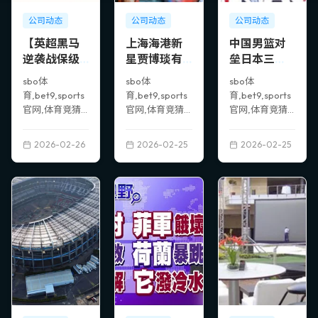
公司动态
公司动态
公司动态
【英超黑马
上海海港新
中国男篮对
逆袭战保级
星贾博琰有
垒日本三
生死局，市
望加入瑞士
队，媒体盛
sbo体
sbo体
sbo体
场风向标显
草蜢U21联赛
赞：阵容强
育,bet9,sports
育,bet9,sports
育,bet9,sports
露惊人暗
效力
大，倾力对
官网,体育竞猜
官网,体育竞猜
官网,体育竞猜
示】
决！
平台,【英超黑
平台,上海海港
平台,中国男篮
马逆袭战保级生
新星贾博琰有望
对垒日本三队，
2026-02-26
2026-02-25
2026-02-25
死局，市场风向
加入瑞士草蜢
媒体盛赞：阵容
标显露惊人暗
U21联赛效力
强大，倾力对
示】
决！