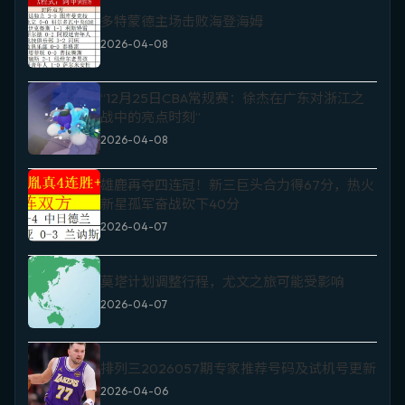
多特蒙德主场击败海登海姆
2026-04-08
“12月25日CBA常规赛：徐杰在广东对浙江之
战中的亮点时刻”
2026-04-08
雄鹿再夺四连冠！新三巨头合力得67分，热火
新星孤军奋战砍下40分
2026-04-07
莫塔计划调整行程，尤文之旅可能受影响
2026-04-07
排列三2026057期专家推荐号码及试机号更新
2026-04-06