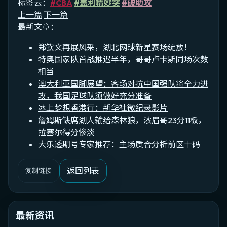
标签云：
#CBA
#盖利精妙突
#破助攻
上一篇
下一篇
最新文章：
郑钦文再展风采，湖北网球新星赛场绽放！
特奥国家队首战推迟半年，哥哥卢卡斯同场次数
相当
澳大利亚国脚展望：客场对抗中国强队将全力进
攻，我国足球队须做好充分准备
冰上梦想香港行：新华社微纪录影片
詹姆斯缺席湖人输给森林狼，浓眉哥23分11板，
拉塞尔得分惨淡
大乐透期号专家推荐：主场质合分析前区十码
返回列表
复制链接
最新资讯