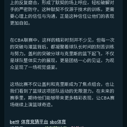
上的反复磨合，形成了默契的场上呼应，轻松破解对
手的严密防守。这种默契不仅源于技术的训练，更需
要心理上的信任与沟通，正是这种信任让他们的表现
更加自如。
在CBA联赛中，这样的精彩时刻并不少见，但每一次
的突破与灌篮背后，都凝聚着球队长时间的刻苦训练
与努力。盖利的突破分球与克里斯的篮下起飞，不仅
是球队整体实力的展现，更是团结一心的见证，为观
众呈现了一场视觉盛宴。
这场比赛不仅让盖利和克里斯成为了焦点组合，也让
我们看到了篮球这项团队运动的无限潜力。在未来的
赛季里，期待他们能够带来更多精彩表现，让CBA赛
场继续上演篮球奇迹。
bet9
体育竞猜平台
sbo体育