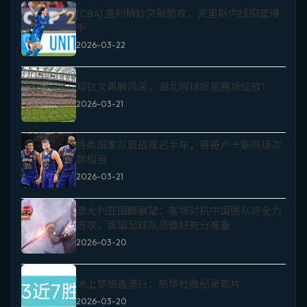
[CBA] 盖利精妙突破助攻，克里斯内线扣篮得
手
2026-03-22
郑钦文再展风采，湖北网球新星赛场绽放！
2026-03-21
特奥国家队首战推迟半年，哥哥卢卡斯同场次
数相当
2026-03-21
澳大利亚国脚展望：客场对抗中国强队将全力
进攻，我国足球队须做好充分准备
2026-03-20
冰上梦想香港行：新华社微纪录影片
2026-03-20