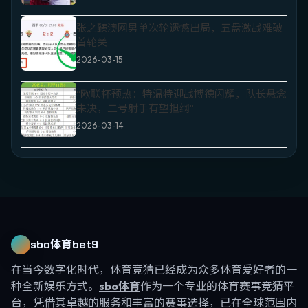
张之臻澳网男单次轮遗憾出局，五盘激战难破
首轮关
2026-03-15
“欧联杯预热：特温特迎战博德闪耀，队长悬念
未决，二号射手有望担纲”
2026-03-14
sbo体育bet9
在当今数字化时代，体育竞猜已经成为众多体育爱好者的一
种全新娱乐方式。
sbo体育
作为一个专业的体育赛事竞猜平
台，凭借其卓越的服务和丰富的赛事选择，已在全球范围内