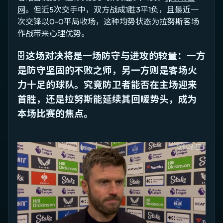
网
。但近5次交手中，双方战成1胜3平1负，且最近一
次交锋以0-0平局收场，这种均势状态为拉努斯客场
作战带来心理优势。
🗄️ 这场对决将是一场防守与进攻的较量：一方
是防守坚固的不败之师，另一方则是客场火
力十足的球队。究竟防卫者能否在主场迎来
首胜，还是拉努斯能延续其回暖势头，成为
本场比赛的焦点。