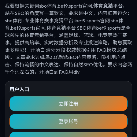
我要根据关键词sbo体育,bet9,sports官网,
体育竞猜平台
，
站在SEO的角度写一篇软文，要求是中文，内容框架包含：
sbo体育-专业体育赛事竞猜平台-bet9 sports官网 sbo体
育,bet9,sports官网,体育竞猜平台 SBO体育bet9 sports是全
球领先的体育竞猜平台，涵盖足球、篮球、电竞等热门赛
事，提供高赔率、实时数据分析及专业投注策略，助您赢取
更多精彩！ 开场白 清晰分段 权威数据引用 FAQ模块 总结
段。 文章要求过蜂鸟3.0适配SEO内容策略，吸引用户点
击、保持流畅的中文表达、保持自然SEO优化。要求内容两
千个词左右的，开场白到FAQ用div
用户入口
立即注册
登录账号