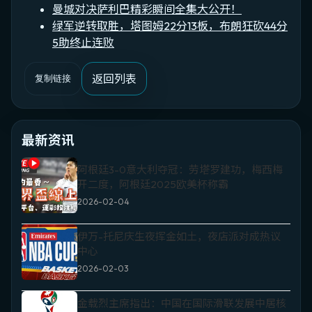
曼城对决萨利巴精彩瞬间全集大公开！
绿军逆转取胜，塔图姆22分13板，布朗狂砍44分
5助终止连败
返回列表
复制链接
最新资讯
阿根廷3-0意大利夺冠：劳塔罗建功，梅西梅
开二度，阿根廷2025欧美杯称霸
2026-02-04
伊万-托尼庆生夜挥金如土，夜店派对成热议
中心
2026-02-03
金载烈主席指出：中国在国际滑联发展中居核